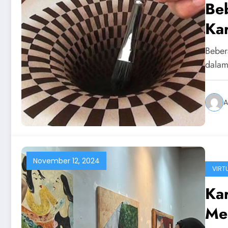
Be
Ka
Beber
dalam
A
November 12, 2024
VIRT
Ka
Me