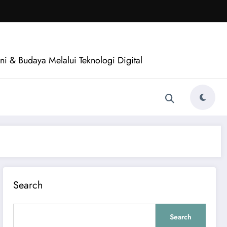
ni & Budaya Melalui Teknologi Digital
Search
Search