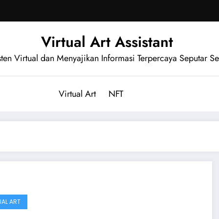
Virtual Art Assistant
en Virtual dan Menyajikan Informasi Terpercaya Seputar Se
Virtual Art
NFT
UAL ART