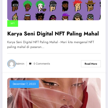
NFT
Karya Seni Digital NFT Paling Mahal
Karya Seni Digital NFT Paling Mahal - Mari kita mengenal NFT
paling mahal di pasaran…
Admin
0 Comments
Read More
December 7, 2023