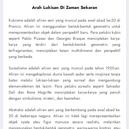
Arah Lukisan Di Zaman Sekaran
Kubisme adalah aliran seni yang muncul pada awal abad ke-20 di
Prancis. Aliran ini menggunakan bentuk-bentuk geometris untuk
merepresentasikan objek dalam perspektif baru. Para pelukis kubis
seperti Pablo Picasso dan Georges Braque menciptakan karya-
karya yang terdiri dari bentuk-bentuk geometris yang
terfragmentasi, menciptakan kesan multidimensi dan perspektif
yang berbeda.
Surealisme adalah aliran seni yang muncul pada tahun 1920-an.
Aliran ini mengeksplorasi dunia bawah sadar serta imajinasi tanpa
batas melalui lukisan-lukisan yang surreal dan mengandung
elemen-elemen tak lazim. Para pelukis surealis seperti Salvador
Dali dan Rene Magritte menciptakan karya-karya yang penuh
dengan simbolisme, misteri, dan keanehan.
Abstraksi adalah aliran seni yang berkembang pada awal abad ke-
20 di beberapa negara. Aliran ini tidak lagi merepresentasikan
objek nyata atau figur manusia secara realistis, melainkan
menggunakan bentuk-bentuk geometris, warna-warna kontras, atau