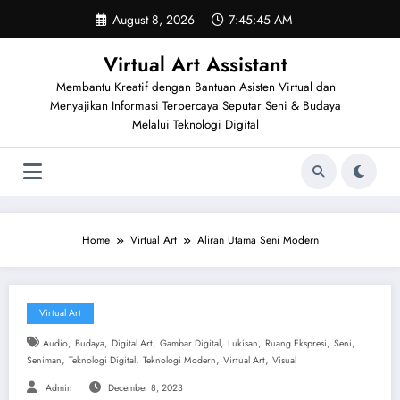
Skip
August 8, 2026
7:45:46 AM
to
content
Virtual Art Assistant
Membantu Kreatif dengan Bantuan Asisten Virtual dan
Menyajikan Informasi Terpercaya Seputar Seni & Budaya
Melalui Teknologi Digital
Home
Virtual Art
Aliran Utama Seni Modern
Virtual Art
,
,
,
,
,
,
,
Audio
Budaya
Digital Art
Gambar Digital
Lukisan
Ruang Ekspresi
Seni
,
,
,
,
Seniman
Teknologi Digital
Teknologi Modern
Virtual Art
Visual
Admin
December 8, 2023