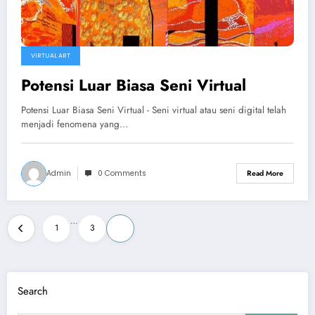
VIRTUAL ART
Potensi Luar Biasa Seni Virtual
Potensi Luar Biasa Seni Virtual - Seni virtual atau seni digital telah
menjadi fenomena yang…
Admin
0 Comments
Read More
Posts
…
1
3
4
pagination
Search