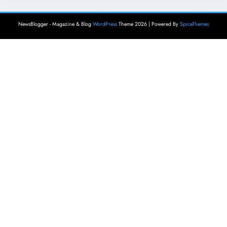
NewsBlogger - Magazine & Blog
WordPress
Theme 2026 | Powered By
SpiceThemes