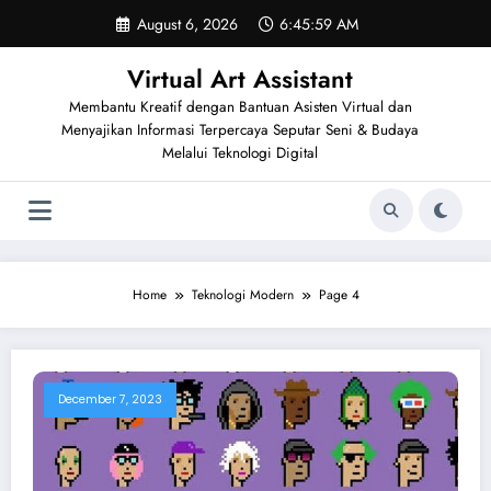
Skip
August 6, 2026
6:46:00 AM
to
content
Virtual Art Assistant
Membantu Kreatif dengan Bantuan Asisten Virtual dan
Menyajikan Informasi Terpercaya Seputar Seni & Budaya
Melalui Teknologi Digital
Home
Teknologi Modern
Page 4
December 7, 2023